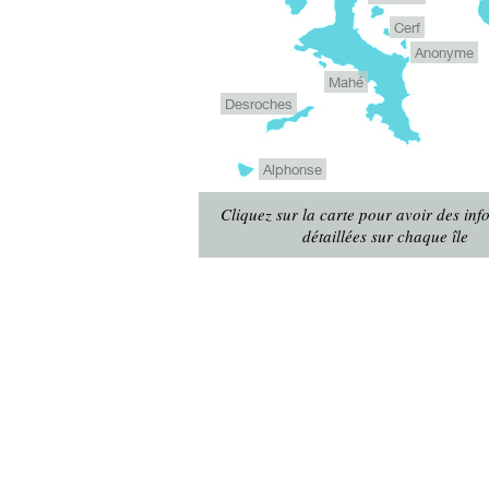
Cerf
Anonyme
Mahé
Desroches
Alphonse
Cliquez sur la carte pour avoir des inf
détaillées sur chaque île