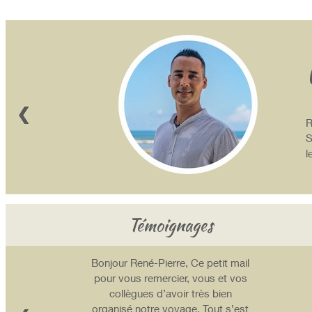
❮
❮
❮
❮
❮
❮
R
S
l
Témoignages
Témoignages
Témoignages
Témoignages
Témoignages
Témoignages
Témoignages
Témoignages
Témoignages
Témoignages
Témoignages
Témoignages
Bonjour René-Pierre, Ce petit mail
pour vous remercier, vous et vos
collègues d’avoir très bien
organisé notre voyage. Tout s’est