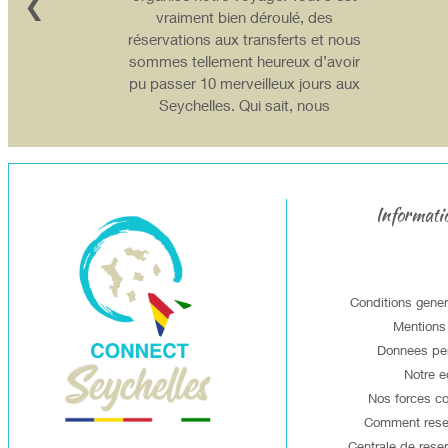
❮
vraiment bien déroulé, des
réservations aux transferts et nous
sommes tellement heureux d’avoir
pu passer 10 merveilleux jours aux
Seychelles. Qui sait, nous
reviendrons peut-être une 5ème
fois à l’avenir… nous adorons
votre pays et l’accueil très
chaleureux des Seychellois ! Au
Informati
plaisir et bonne journée. Bien à
vous, Dimitri
Conditions gener
Mentions 
Donnees pe
Notre 
Nos forces c
Comment reser
Centrale de reser